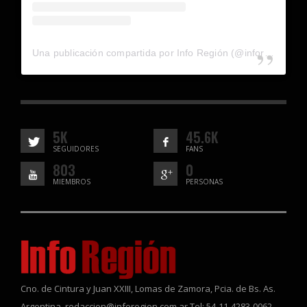
Una publicación compartida por Info Región (@inforegion_redes)
5K
45.6K
SEGUIDORES
FANS
803
0
MIEMBROS
PERSONAS
Cno. de Cintura y Juan XXIII, Lomas de Zamora, Pcia. de Bs. As.
Argentina. redaccion@inforegion.com.ar Tel: 54-11-4283-0062