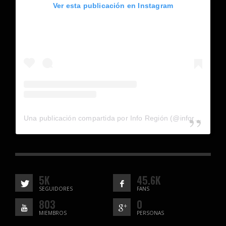
Ver esta publicación en Instagram
Una publicación compartida por Info Región (@inforegion_redes)
5K
45.6K
SEGUIDORES
FANS
803
0
MIEMBROS
PERSONAS