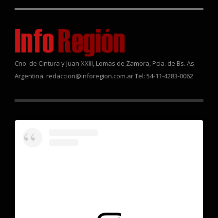
Cno. de Cintura y Juan XXIII, Lomas de Zamora, Pcia. de Bs. As.
Argentina. redaccion@inforegion.com.ar Tel: 54-11-4283-0062