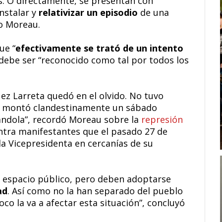
os. O directamente, se presentan con
nstalar y
relativizar un episodio
de una
do Moreau.
ue “
efectivamente se trató de un intento
 debe ser “reconocido como tal por todos los
uez Larreta quedó en el olvido. No tuvo
ue montó clandestinamente un sábado
tiándola”, recordó Moreau sobre la
represión
contra manifestantes que el pasado 27 de
a Vicepresidenta en cercanías de su
el espacio público, pero deben adoptarse
ad
. Así como no la han separado del pueblo
o la va a afectar esta situación”, concluyó