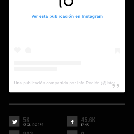
Ver esta publicación en Instagram
Una publicación compartida por Info Región (@inforegion_redes)
5K
45.6K
SEGUIDORES
FANS
803
0