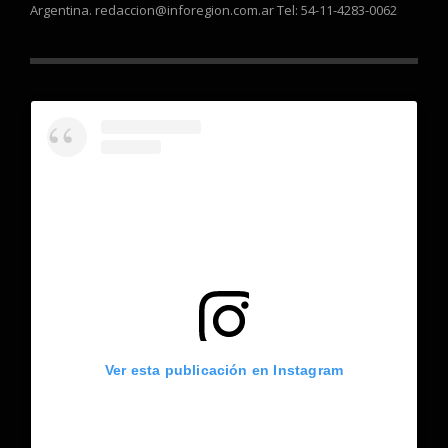
Argentina. redaccion@inforegion.com.ar Tel: 54-11-4283-0062
Ver esta publicación en Instagram