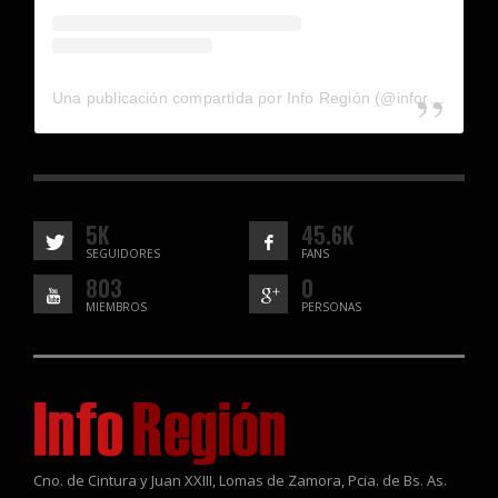
Una publicación compartida por Info Región (@inforegion_redes)
5K
45.6K
SEGUIDORES
FANS
803
0
MIEMBROS
PERSONAS
Cno. de Cintura y Juan XXIII, Lomas de Zamora, Pcia. de Bs. As.