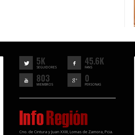
5K
45.6K
SEGUIDORES
FANS
803
0
MIEMBROS
PERSONAS
Cno. de Cintura y Juan XXIII, Lomas de Zamora, Pcia.