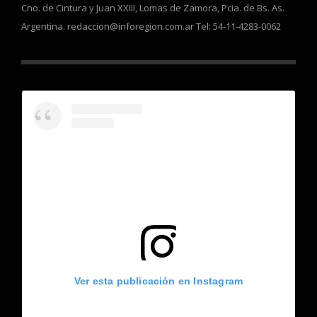
Cno. de Cintura y Juan XXIII, Lomas de Zamora, Pcia. de Bs. As.
Argentina. redaccion@inforegion.com.ar Tel: 54-11-4283-0062
Ver esta publicación en Instagram