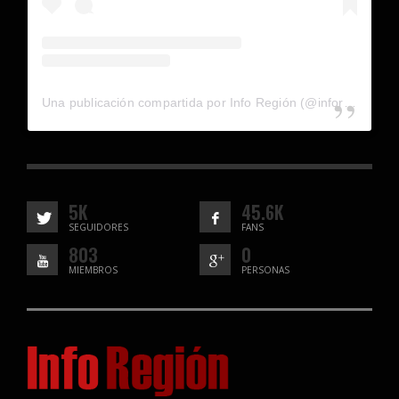
Una publicación compartida por Info Región (@inforegion_redes)
5K
45.6K
SEGUIDORES
FANS
803
0
MIEMBROS
PERSONAS