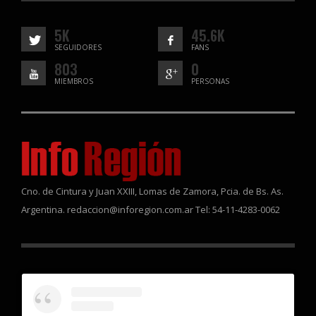
5K
45.6K
SEGUIDORES
FANS
803
0
MIEMBROS
PERSONAS
Cno. de Cintura y Juan XXIII, Lomas de Zamora, Pcia. de Bs. As.
Argentina. redaccion@inforegion.com.ar Tel: 54-11-4283-0062