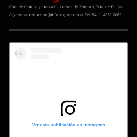
Cno. de Cintura y Juan XXIII, Lomas de Zamora, Pcia. de Bs. As.
Argentina. redaccion@inforegion.com.ar Tel: 54-11-4283-0062
Ver esta publicación en Instagram