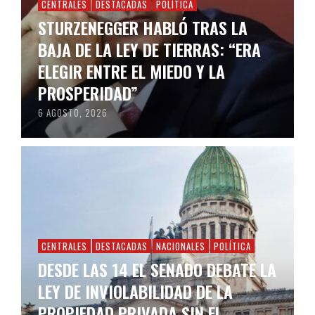
CENTRALES
DESTACADAS
POLÍTICA
STURZENEGGER HABLÓ TRAS LA
BAJA DE LA LEY DE TIERRAS: “ERA
ELEGIR ENTRE EL MIEDO Y LA
PROSPERIDAD”
6 AGOSTO, 2026
CENTRALES
DESTACADAS
NACIONALES
POLÍTICA
DESDE LAS 14 EL SENADO DEBATE LA
LEY DE INVIOLABILIDAD DE LA
PROPIEDAD PRIVADA SIN EL