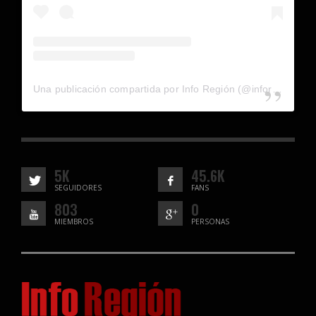
Una publicación compartida por Info Región (@inforegion_redes)
5K
45.6K
SEGUIDORES
FANS
803
0
MIEMBROS
PERSONAS