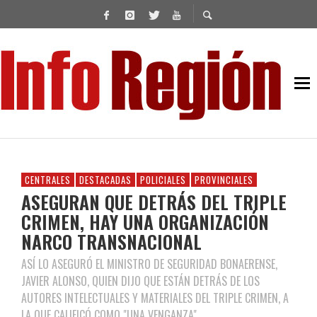
CENTRALES
DESTACADAS
POLICIALES
PROVINCIALES
ASEGURAN QUE DETRÁS DEL TRIPLE
CRIMEN, HAY UNA ORGANIZACIÓN
NARCO TRANSNACIONAL
ASÍ LO ASEGURÓ EL MINISTRO DE SEGURIDAD BONAERENSE,
JAVIER ALONSO, QUIEN DIJO QUE ESTÁN DETRÁS DE LOS
AUTORES INTELECTUALES Y MATERIALES DEL TRIPLE CRIMEN, A
LA QUE CALIFICÓ COMO "UNA VENGANZA".