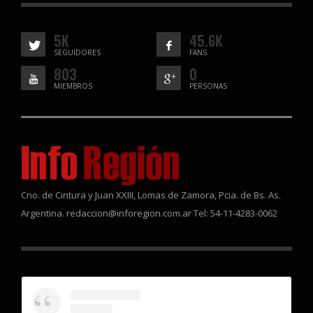
5K
45.6K
SEGUIDORES
FANS
803
0
MIEMBROS
PERSONAS
Cno. de Cintura y Juan XXIII, Lomas de Zamora, Pcia. de Bs. As.
Argentina. redaccion@inforegion.com.ar Tel: 54-11-4283-0062