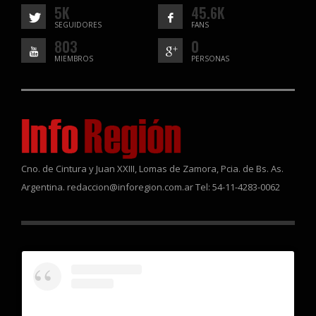
5K
45.6K
SEGUIDORES
FANS
803
0
MIEMBROS
PERSONAS
Cno. de Cintura y Juan XXIII, Lomas de Zamora, Pcia. de Bs. As.
Argentina. redaccion@inforegion.com.ar Tel: 54-11-4283-0062