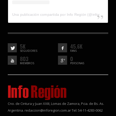
Una publicación compartida por Info Región (@inforegion_redes)
5K
45.6K
SEGUIDORES
FANS
803
0
MIEMBROS
PERSONAS
Cno. de Cintura y Juan XXIII, Lomas de Zamora, Pcia. de Bs. As.
Argentina. redaccion@inforegion.com.ar Tel: 54-11-4283-0062