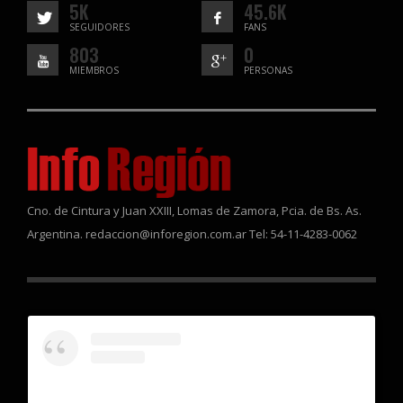
5K
45.6K
SEGUIDORES
FANS
803
0
MIEMBROS
PERSONAS
Cno. de Cintura y Juan XXIII, Lomas de Zamora, Pcia. de Bs. As.
Argentina. redaccion@inforegion.com.ar Tel: 54-11-4283-0062