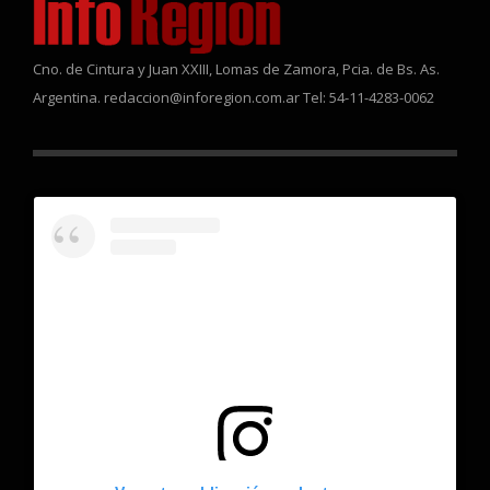
Cno. de Cintura y Juan XXIII, Lomas de Zamora, Pcia. de Bs. As.
Argentina. redaccion@inforegion.com.ar Tel: 54-11-4283-0062