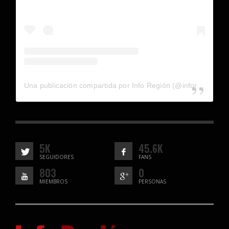
Una publicación compartida por Info Región (@inforegion_redes)
5K
45.6K
SEGUIDORES
FANS
803
0
MIEMBROS
PERSONAS