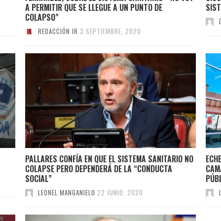
A PERMITIR QUE SE LLEGUE A UN PUNTO DE
SIST
COLAPSO”
REDACCIÓN IR
3 SEPTIEMBRE, 2020
PALLARES CONFÍA EN QUE EL SISTEMA SANITARIO NO
ECHE
COLAPSE PERO DEPENDERÁ DE LA “CONDUCTA
CAMA
SOCIAL”
PÚB
LEONEL MANGANIELO
22 JUNIO, 2020