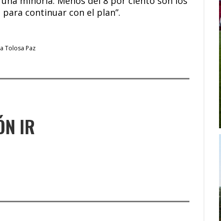
 una minoría. Menos del 8 por ciento son los
para continuar con el plan”.
ia Tolosa Paz
ÓN IR