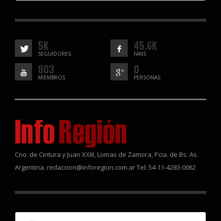
5K
45.6K
SEGUIDORES
FANS
803
0
MIEMBROS
PERSONAS
Cno. de Cintura y Juan XXIII, Lomas de Zamora, Pcia. de Bs. As.
Argentina. redaccion@inforegion.com.ar Tel: 54-11-4283-0062