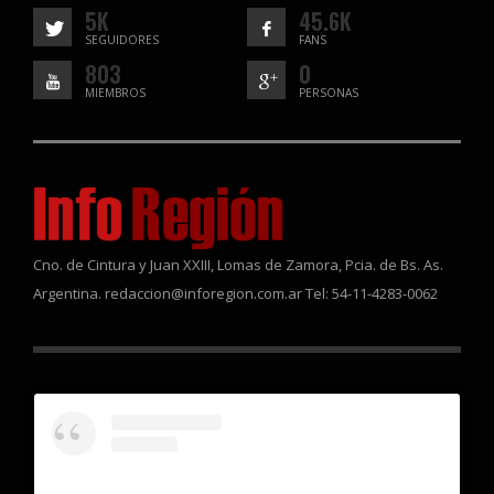
5K
45.6K
SEGUIDORES
FANS
803
0
MIEMBROS
PERSONAS
Cno. de Cintura y Juan XXIII, Lomas de Zamora, Pcia. de Bs. As.
Argentina. redaccion@inforegion.com.ar Tel: 54-11-4283-0062