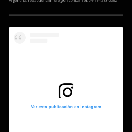
Argentina. redaccion@inforegion.com.ar Tel: 54-11-4283-0062
Ver esta publicación en Instagram