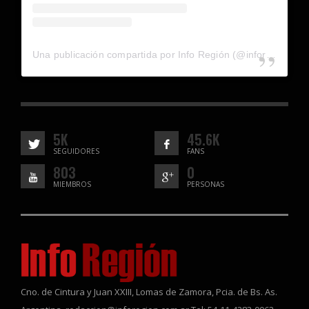
Una publicación compartida por Info Región (@inforegion_redes)
5K
45.6K
SEGUIDORES
FANS
803
0
MIEMBROS
PERSONAS
Cno. de Cintura y Juan XXIII, Lomas de Zamora, Pcia. de Bs. As.