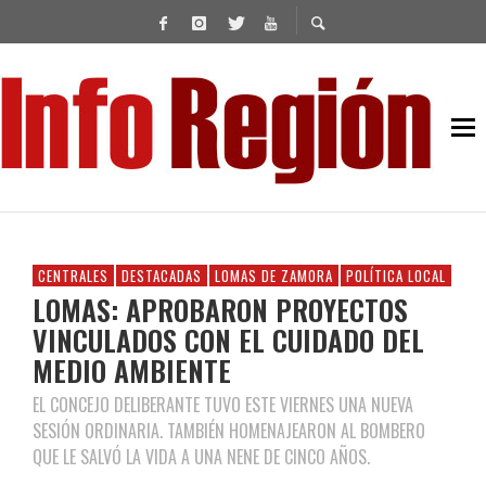
CENTRALES
DESTACADAS
LOMAS DE ZAMORA
POLÍTICA LOCAL
LOMAS: APROBARON PROYECTOS
VINCULADOS CON EL CUIDADO DEL
MEDIO AMBIENTE
EL CONCEJO DELIBERANTE TUVO ESTE VIERNES UNA NUEVA
SESIÓN ORDINARIA. TAMBIÉN HOMENAJEARON AL BOMBERO
QUE LE SALVÓ LA VIDA A UNA NENE DE CINCO AÑOS.