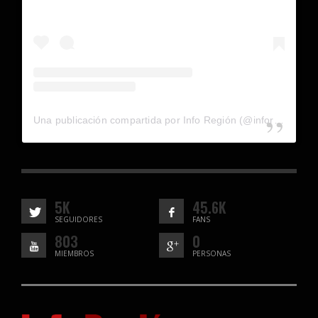
Una publicación compartida por Info Región (@inforegion_redes)
5K
45.6K
SEGUIDORES
FANS
803
0
MIEMBROS
PERSONAS