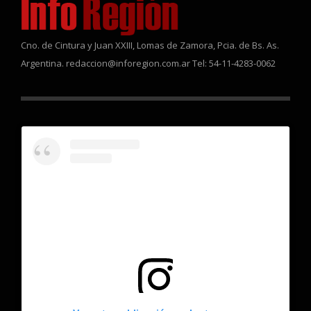
Cno. de Cintura y Juan XXIII, Lomas de Zamora, Pcia. de Bs. As.
Argentina. redaccion@inforegion.com.ar Tel: 54-11-4283-0062