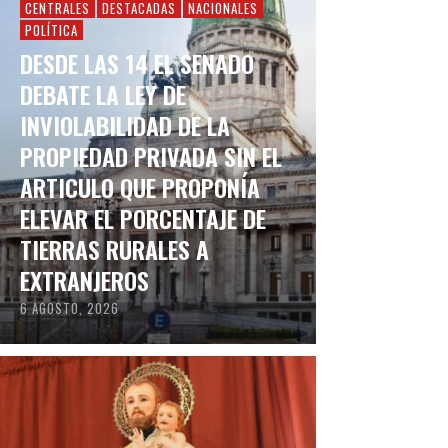
CENTRALES
DESTACADAS
NACIONALES
POLÍTICA
DESDE LAS 14 EL SENADO
DEBATE LA LEY DE
INVIOLABILIDAD DE LA
PROPIEDAD PRIVADA SIN EL
ARTICULO QUE PROPONÍA
ELEVAR EL PORCENTAJE DE
TIERRAS RURALES A
EXTRANJEROS
6 AGOSTO, 2026