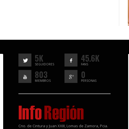
5K
45.6K
SEGUIDORES
FANS
803
0
MIEMBROS
PERSONAS
Cno. de Cintura y Juan XXIII, Lomas de Zamora, Pcia.