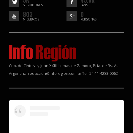
5K
45.6K
SEGUIDORES
FANS
803
0
MIEMBROS
PERSONAS
Cno. de Cintura y Juan XXIII, Lomas de Zamora, Pcia. de Bs. As.
Argentina. redaccion@inforegion.com.ar Tel: 54-11-4283-0062