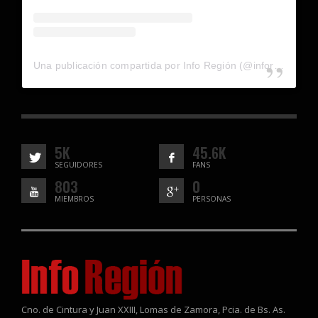
Una publicación compartida por Info Región (@inforegion_redes)
5K
45.6K
SEGUIDORES
FANS
803
0
MIEMBROS
PERSONAS
Cno. de Cintura y Juan XXIII, Lomas de Zamora, Pcia. de Bs. As.