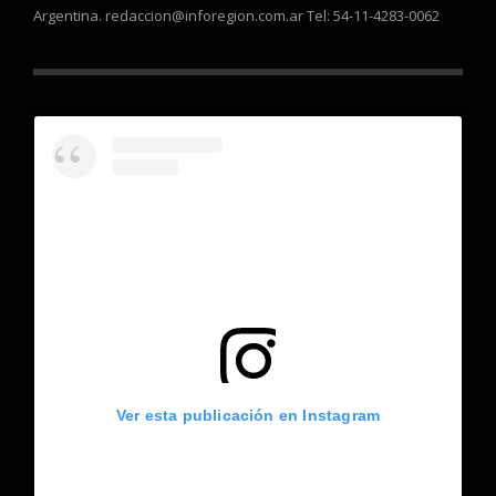
Argentina. redaccion@inforegion.com.ar Tel: 54-11-4283-0062
Ver esta publicación en Instagram