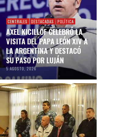
CENTRALES
DESTACADAS
POLÍTICA
AXEL KICILLOF CELEBRÓ LA
VISITA DEL PAPA LEÓN XIV A
LA ARGENTINA Y DESTACÓ
SU PASO POR LUJÁN
5 AGOSTO, 2026