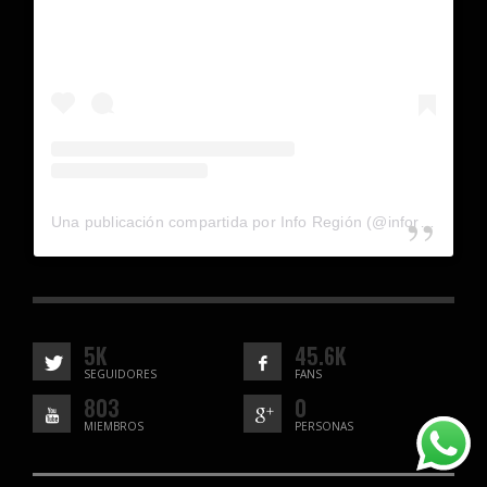
Una publicación compartida por Info Región (@inforegion_redes)
5K
45.6K
SEGUIDORES
FANS
803
0
MIEMBROS
PERSONAS