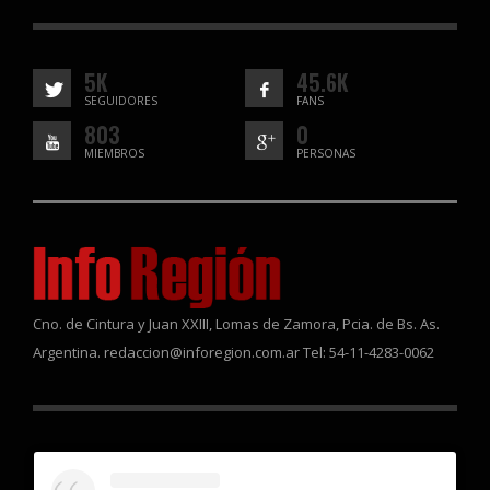
5K
45.6K
SEGUIDORES
FANS
803
0
MIEMBROS
PERSONAS
Cno. de Cintura y Juan XXIII, Lomas de Zamora, Pcia. de Bs. As.
Argentina. redaccion@inforegion.com.ar Tel: 54-11-4283-0062