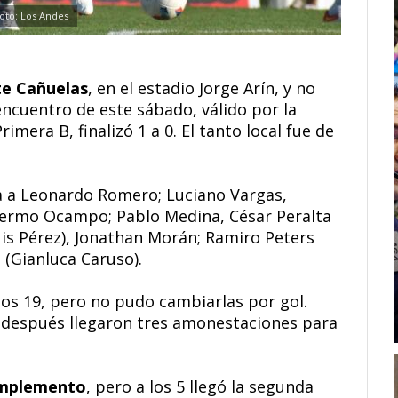
oto: Los Andes
te Cañuelas
, en el estadio Jorge Arín, y no
 encuentro de este sábado, válido por la
imera B, finalizó 1 a 0. El tanto local fue de
a a Leonardo Romero; Luciano Vargas,
llermo Ocampo; Pablo Medina, César Peralta
is Pérez), Jonathan Morán; Ramiro Peters
 (Gianluca Caruso).
 los 19, pero no pudo cambiarlas por gol.
ro después llegaron tres amonestaciones para
complemento
, pero a los 5 llegó la segunda