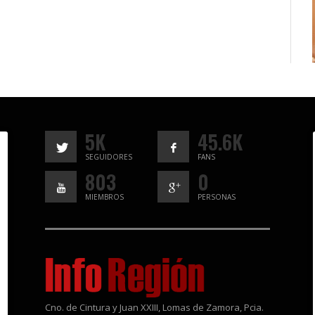
5K
45.6K
SEGUIDORES
FANS
803
0
MIEMBROS
PERSONAS
Cno. de Cintura y Juan XXIII, Lomas de Zamora, Pcia.