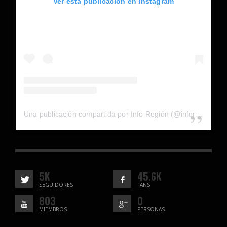
Ver esta publicación en Instagram
Una publicación compartida por Info Región (@inforegion_redes)
5K
45.6K
SEGUIDORES
FANS
803
0
MIEMBROS
PERSONAS