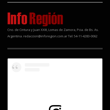
Cno. de Cintura y Juan XXIII, Lomas de Zamora, Pcia. de Bs. As.
Argentina. redaccion@inforegion.com.ar Tel: 54-11-4283-0062