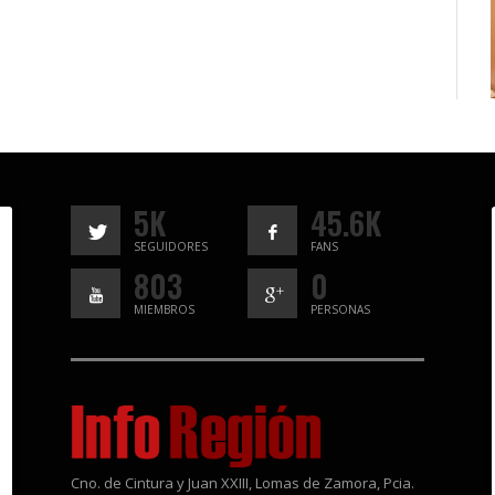
5K
45.6K
SEGUIDORES
FANS
803
0
MIEMBROS
PERSONAS
Cno. de Cintura y Juan XXIII, Lomas de Zamora, Pcia.