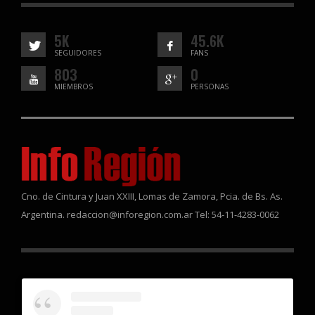
5K
45.6K
SEGUIDORES
FANS
803
0
MIEMBROS
PERSONAS
Cno. de Cintura y Juan XXIII, Lomas de Zamora, Pcia. de Bs. As.
Argentina. redaccion@inforegion.com.ar Tel: 54-11-4283-0062