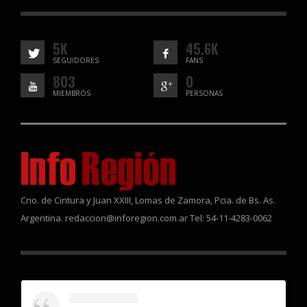
5K
45.6K
SEGUIDORES
FANS
803
0
MIEMBROS
PERSONAS
Cno. de Cintura y Juan XXIII, Lomas de Zamora, Pcia. de Bs. As.
Argentina. redaccion@inforegion.com.ar Tel: 54-11-4283-0062