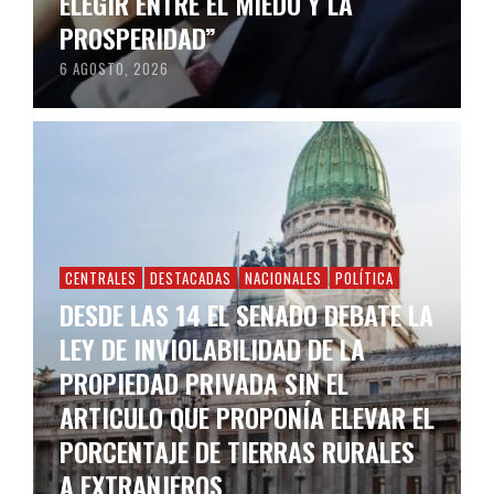
ELEGIR ENTRE EL MIEDO Y LA
PROSPERIDAD”
6 AGOSTO, 2026
CENTRALES
DESTACADAS
NACIONALES
POLÍTICA
DESDE LAS 14 EL SENADO DEBATE LA
LEY DE INVIOLABILIDAD DE LA
PROPIEDAD PRIVADA SIN EL
ARTICULO QUE PROPONÍA ELEVAR EL
PORCENTAJE DE TIERRAS RURALES
A EXTRANJEROS