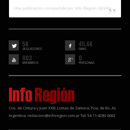
Una publicación compartida por Info Región (@inforegion_redes)
5K
45.6K
SEGUIDORES
FANS
803
0
MIEMBROS
PERSONAS
Cno. de Cintura y Juan XXIII, Lomas de Zamora, Pcia. de Bs. As.
Argentina. redaccion@inforegion.com.ar Tel: 54-11-4283-0062