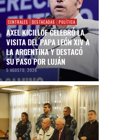
CENTRALES
DESTACADAS
POLÍTICA
AXEL KICILLOF CELEBRÓ LA
VISITA DEL PAPA LEÓN XIV A
LA ARGENTINA Y DESTACÓ
SU PASO POR LUJÁN
5 AGOSTO, 2026