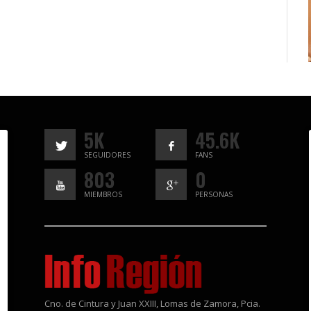
5K
45.6K
SEGUIDORES
FANS
803
0
MIEMBROS
PERSONAS
Cno. de Cintura y Juan XXIII, Lomas de Zamora, Pcia.