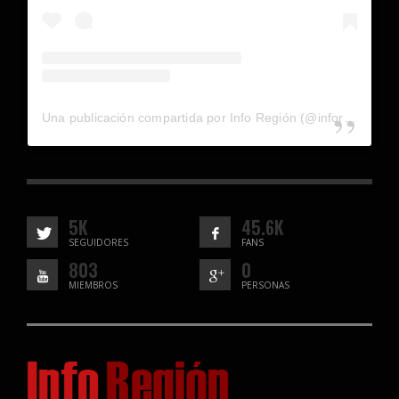
Una publicación compartida por Info Región (@inforegion_redes)
5K
45.6K
SEGUIDORES
FANS
803
0
MIEMBROS
PERSONAS