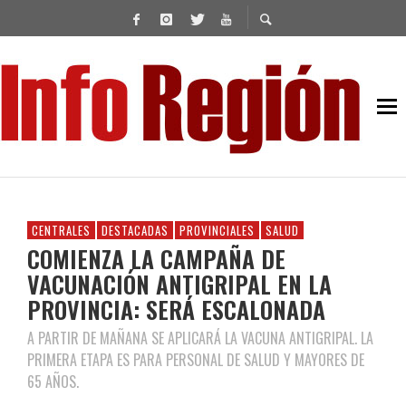
CENTRALES
DESTACADAS
PROVINCIALES
SALUD
COMIENZA LA CAMPAÑA DE
VACUNACIÓN ANTIGRIPAL EN LA
PROVINCIA: SERÁ ESCALONADA
A PARTIR DE MAÑANA SE APLICARÁ LA VACUNA ANTIGRIPAL. LA
PRIMERA ETAPA ES PARA PERSONAL DE SALUD Y MAYORES DE
65 AÑOS.