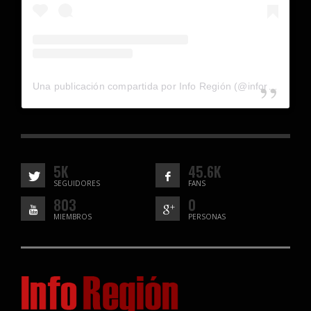
Una publicación compartida por Info Región (@inforegion_redes)
5K
45.6K
SEGUIDORES
FANS
803
0
MIEMBROS
PERSONAS