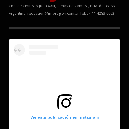
Cno. de Cintura y Juan XXIII, Lomas de Zamora, Pcia. de Bs. As.
Argentina. redaccion@inforegion.com.ar Tel: 54-11-4283-0062
Ver esta publicación en Instagram