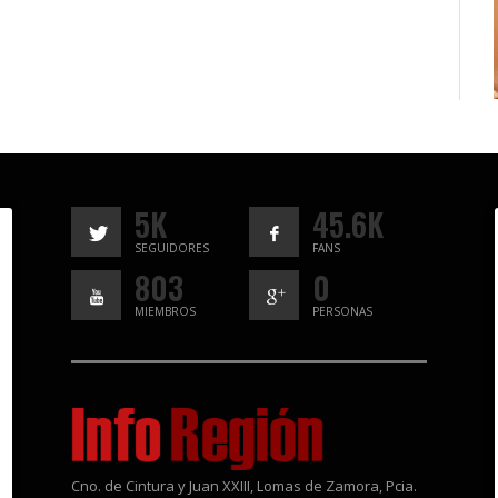
5K
45.6K
SEGUIDORES
FANS
803
0
MIEMBROS
PERSONAS
Cno. de Cintura y Juan XXIII, Lomas de Zamora, Pcia.