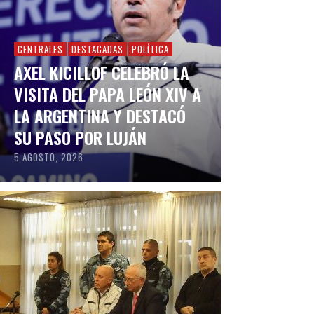
CENTRALES
DESTACADAS
POLÍTICA
AXEL KICILLOF CELEBRÓ LA
VISITA DEL PAPA LEÓN XIV A
LA ARGENTINA Y DESTACÓ
SU PASO POR LUJÁN
5 AGOSTO, 2026