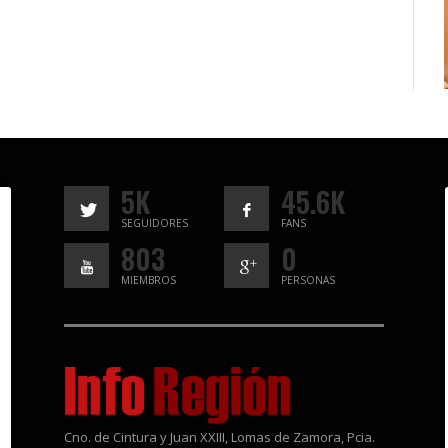
5K
45.6K
SEGUIDORES
FANS
803
0
MIEMBROS
PERSONAS
Cno. de Cintura y Juan XXIII, Lomas de Zamora, Pcia.