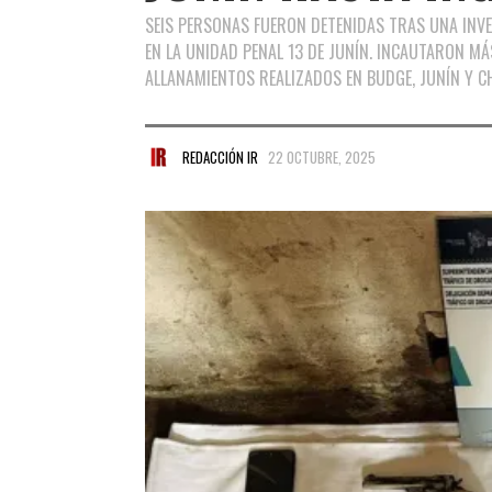
SEIS PERSONAS FUERON DETENIDAS TRAS UNA INV
EN LA UNIDAD PENAL 13 DE JUNÍN. INCAUTARON M
ALLANAMIENTOS REALIZADOS EN BUDGE, JUNÍN Y 
REDACCIÓN IR
22 OCTUBRE, 2025