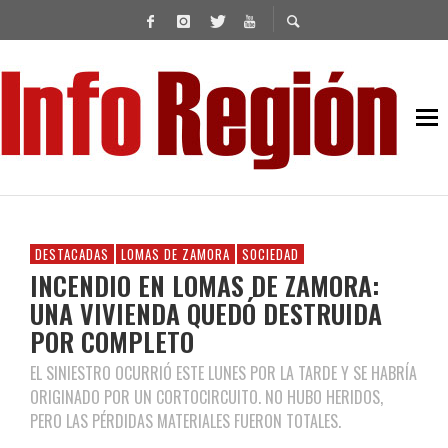
DESTACADAS
LOMAS DE ZAMORA
SOCIEDAD
INCENDIO EN LOMAS DE ZAMORA:
UNA VIVIENDA QUEDÓ DESTRUIDA
POR COMPLETO
EL SINIESTRO OCURRIÓ ESTE LUNES POR LA TARDE Y SE HABRÍA
ORIGINADO POR UN CORTOCIRCUITO. NO HUBO HERIDOS,
PERO LAS PÉRDIDAS MATERIALES FUERON TOTALES.