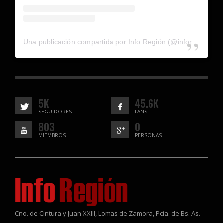
Una publicación compartida por Info Región (@inforegion_redes)
5K
45.6K
SEGUIDORES
FANS
803
0
MIEMBROS
PERSONAS
Cno. de Cintura y Juan XXIII, Lomas de Zamora, Pcia. de Bs. As.