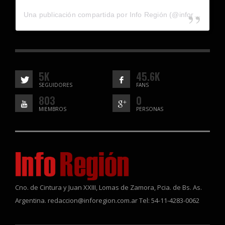
Una publicación compartida por Info Región (@inforegion_redes)
5K
45.6K
SEGUIDORES
FANS
803
0
MIEMBROS
PERSONAS
Cno. de Cintura y Juan XXIII, Lomas de Zamora, Pcia. de Bs. As.
Argentina. redaccion@inforegion.com.ar Tel: 54-11-4283-0062