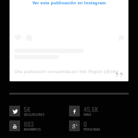
Ver esta publicación en Instagram
Una publicación compartida por Info Región (@inforegion_redes)
5K
45.6K
SEGUIDORES
FANS
803
0
MIEMBROS
PERSONAS