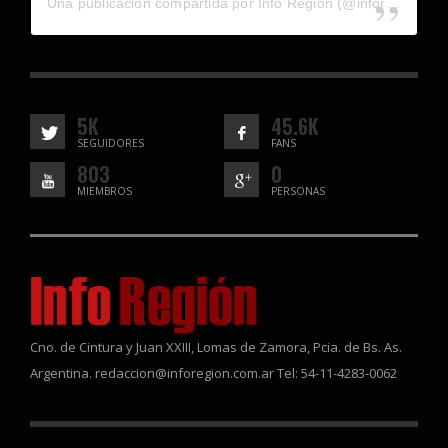
Una publicación compartida por Info Región (@inforegion_redes)
5K
45.6K
SEGUIDORES
FANS
803
0
MIEMBROS
PERSONAS
Cno. de Cintura y Juan XXIII, Lomas de Zamora, Pcia. de Bs. As.
Argentina. redaccion@inforegion.com.ar Tel: 54-11-4283-0062