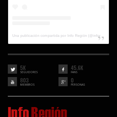
Una publicación compartida por Info Región (@inforegion_redes)
5K
45.6K
SEGUIDORES
FANS
803
0
MIEMBROS
PERSONAS