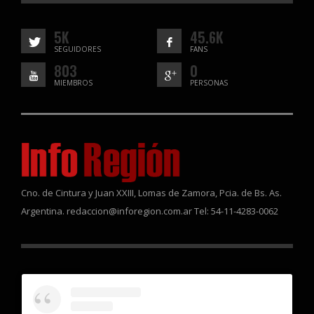
5K
45.6K
SEGUIDORES
FANS
803
0
MIEMBROS
PERSONAS
Cno. de Cintura y Juan XXIII, Lomas de Zamora, Pcia. de Bs. As.
Argentina. redaccion@inforegion.com.ar Tel: 54-11-4283-0062