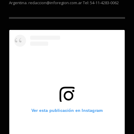
Argentina. redaccion@inforegion.com.ar Tel: 54-11-4283-0062
Ver esta publicación en Instagram