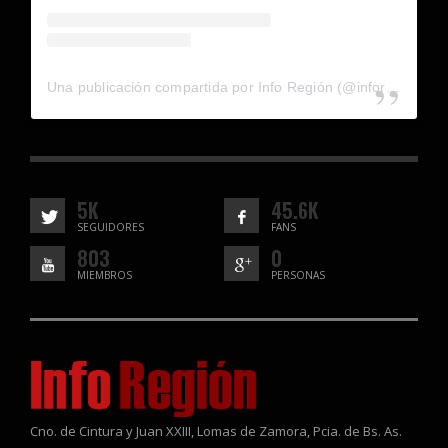
Una publicación compartida por Info Región (@inforegion_redes)
5K
45.6K
SEGUIDORES
FANS
803
0
MIEMBROS
PERSONAS
Cno. de Cintura y Juan XXIII, Lomas de Zamora, Pcia. de Bs. As.