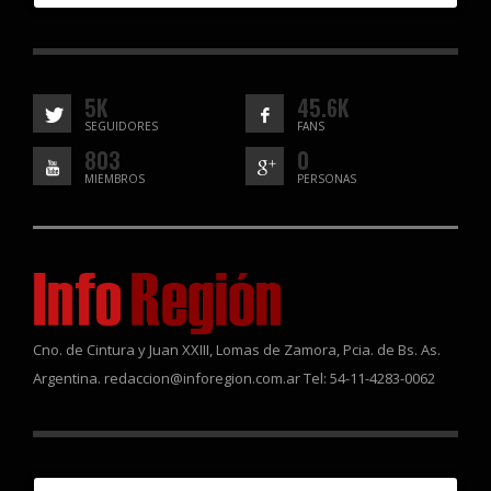
5K
45.6K
SEGUIDORES
FANS
803
0
MIEMBROS
PERSONAS
Cno. de Cintura y Juan XXIII, Lomas de Zamora, Pcia. de Bs. As.
Argentina. redaccion@inforegion.com.ar Tel: 54-11-4283-0062