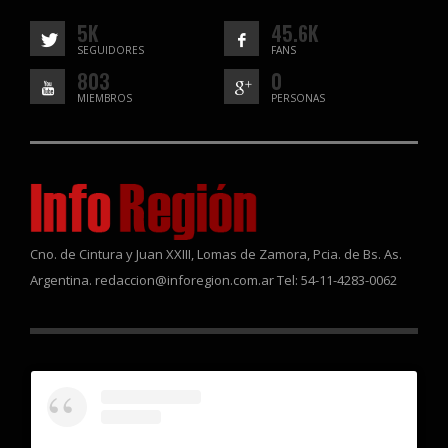
5K
45.6K
SEGUIDORES
FANS
803
0
MIEMBROS
PERSONAS
Cno. de Cintura y Juan XXIII, Lomas de Zamora, Pcia. de Bs. As.
Argentina. redaccion@inforegion.com.ar Tel: 54-11-4283-0062