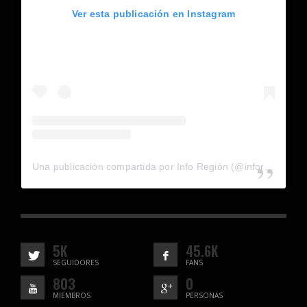
Ver esta publicación en Instagram
Una publicación compartida por Info Región (@inforegion_redes)
5K
45.6K
SEGUIDORES
FANS
803
0
MIEMBROS
PERSONAS