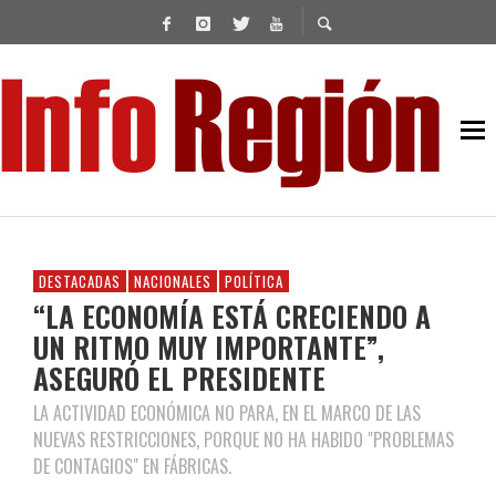
DESTACADAS
NACIONALES
POLÍTICA
“LA ECONOMÍA ESTÁ CRECIENDO A
UN RITMO MUY IMPORTANTE”,
ASEGURÓ EL PRESIDENTE
LA ACTIVIDAD ECONÓMICA NO PARA, EN EL MARCO DE LAS
NUEVAS RESTRICCIONES, PORQUE NO HA HABIDO "PROBLEMAS
DE CONTAGIOS" EN FÁBRICAS.