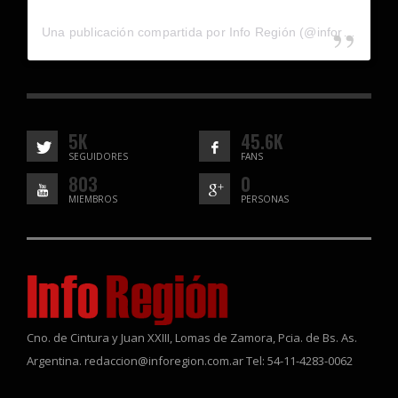
Una publicación compartida por Info Región (@inforegion_redes)
5K
45.6K
SEGUIDORES
FANS
803
0
MIEMBROS
PERSONAS
Cno. de Cintura y Juan XXIII, Lomas de Zamora, Pcia. de Bs. As.
Argentina. redaccion@inforegion.com.ar Tel: 54-11-4283-0062